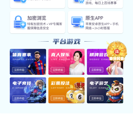
多维安全矩阵
在胜游体育平台，每一次数据传输与交互都受到分层安
全机制保护，确保用户操作安全无忧。
端到端加密