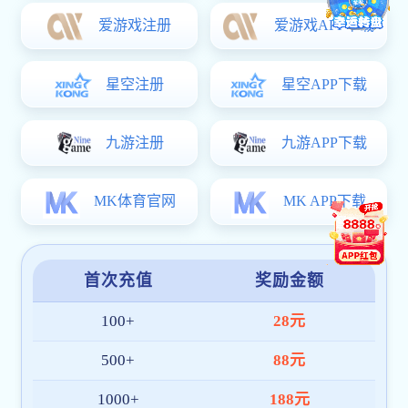
常见风险威胁
暴力破解尝试
账户冒用登录
中间人劫持
数据泄露与滥用
非法脚本注入
胜游体育-胜游体育(中国)官方在线防护
体系
高强度密码加密机制
实时设备监测与IP识别
HTTPS + TLS 1.3 加密协议
行为日志审计 + 异常告警
XSS/SQL注入防护规则引擎