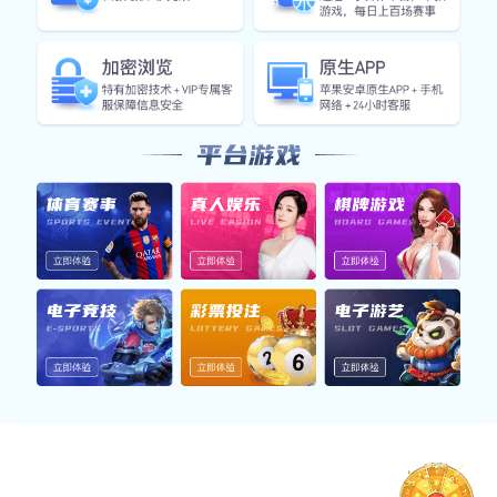
因此，从战术层面来看，引入库菲符合尤文图斯当前
需要补强后防线及提升整体实力的发展策略，可以看
作是对未来长期规划的一部分。
2、库菲的个人表现
库菲本赛季在热那亚展现出了良好的竞技状态，他不
仅具备出色的防守技术，而且参与进攻时也能带来威
胁。根据统计数据，他场均抢断次数和解围成功率均
位于意甲前列，这充分证明了他的防守能力。
除了基本功扎实外，库菲还具备不错的位置感和阅读
比赛能力，这使得他能够迅速判断对手意图并采取相
应措施。此外，他与队友之间配合默契，有助于提升
全队整体防守水平。他在热那亚所积累的大量实战经