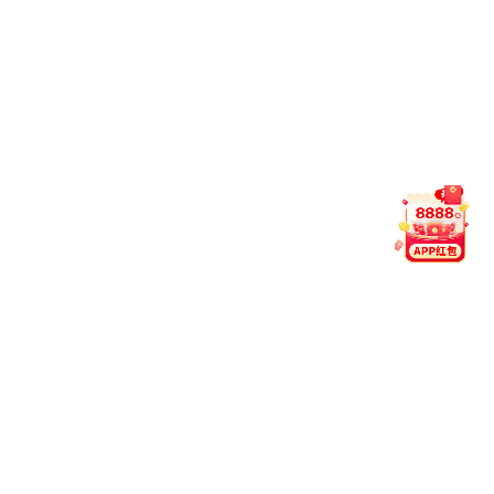
是难能可贵。因此，即便要价较高，但从长远来看，
这笔交易仍然具有合理性。
通过分析当前转会市场动态，不难发现，只要交易达
成，对于双方都是一次双赢局面。尤文本身可以获得
即战力，而热那亚则能够通过出售优秀球员实现经济
利益最大化。
4、可能产生的影响
如果交易顺利完成，无疑将对尤文图斯本赛季乃至未
来多个赛季产生深远影响。一方面，新援加入将极大
提升球队后防线实力，提高整体战斗力；另一方面，
也将促进其他位置球员更好地发挥，让全队形成更良
性的竞争氛围。