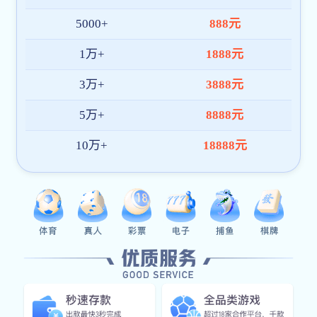
力。
1、戴维斯缺席训练影响
近日，拜仁慕尼黑足球俱乐部迎来了新的训练日，但
令人遗憾的是，球队的左后卫戴维斯因感冒未能参加
训练。作为球队的重要一员，戴维斯的缺席无疑对球
队战术安排造成了一定影响。他在场上的速度与技术
使他成为反击和防守转换中的关键球员，这次缺席可
能让教练组不得不重新考虑阵容配置。
此外，戴维斯的缺阵也为其他队员提供了展示自己的
机会。在他无法参训期间，一些年轻球员或替补球员
可以得到更多上场时间，这无疑会促使他们争取更多
表现机会。然而，从长远来看，如果戴维斯无法及时
恢复，将对他的状态及球队整体表现造成负面影响。