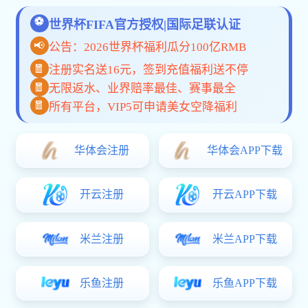
首页
/
体育资讯
/ 正文