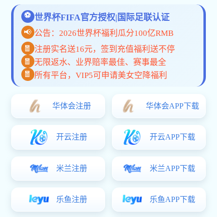
首页
/
体育资讯
/ 正文