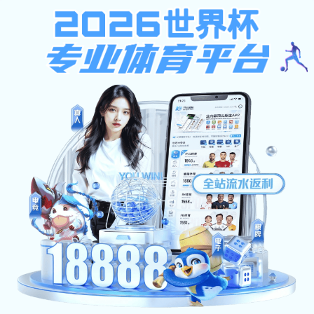
立即注册
胜游体育
官网 · 权威体
育数据平台
胜游体育 OFFICIAL WEBSITE
自2022年创立以来，
胜游体育
致力于为用户提供包括
NBA、英超、欧洲杯、LPL在内的热门赛事直播与数据
服务，广受用户信赖。
立即下载胜游体育APP