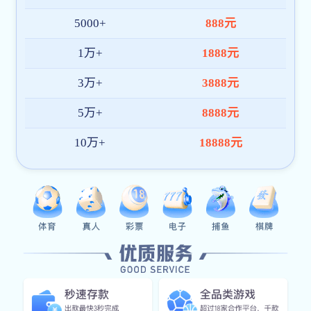
对此类事件时的复杂心情，以及他对球队未来发展的
思考。
1、裁判判罚标准的不满
在现代足球中，裁判的权威和判断力至关重要。然
而，阿莱格里却对一些关键时刻裁判的判罚标准表示
不满，认为这种不一致性严重影响了比赛结果。他指
出，不同裁判对于相似犯规的尺度截然不同，这让教
练和球员都感到困惑。
例如，在某场重要比赛中，阿莱格里的球队遭遇了一
次极具争议性的点球。他认为，根据当时比赛中的情
况，该动作并不足以构成点球，但裁判却做出了相反
的决定。这种现象不仅让他感到无奈，也让全队士气
受到打击。