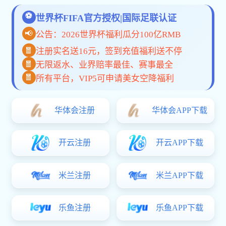
首页
/
体育资讯
/ 正文