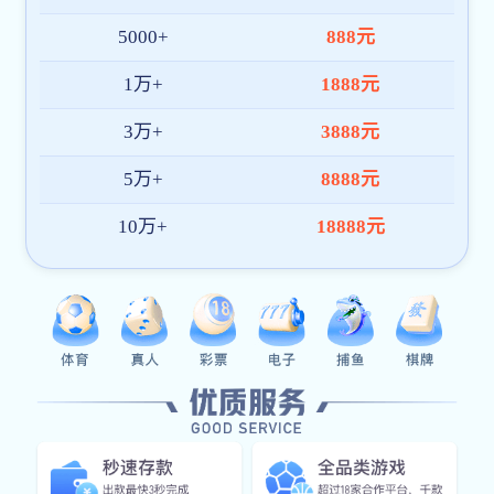
大球员的比较以及未来展望四个方面，对这一现象进
行深入分析。
1、詹姆斯的职业生涯成就
勒布朗·詹姆斯自2003年进入NBA以来，便以超凡的天
赋和强大的竞争力征服了无数球迷。他不仅是一位出
色的得分手，更是一名全面发展的全能型球员。在他
的职业生涯中，他曾多次带领球队闯入季后赛，并取
得优异成绩，尤其是在关键时刻展现出的领导能力让
人赞叹不已。
随着时间推移，詹姆斯在季后赛中的胜场数不断增
加，这不仅体现了他的个人能力，也反映出他与队友
之间良好的化学反应。42场胜利背后的努力，是他在
每一场比赛中都全力以赴，无论是进攻还是防守，他