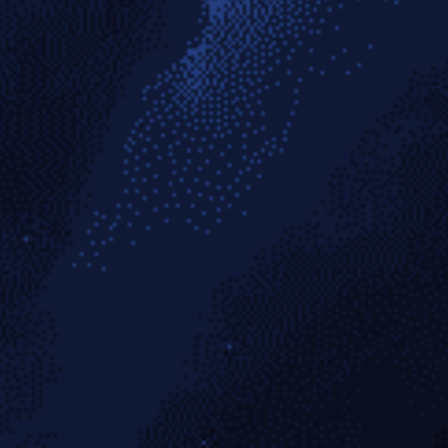
随着西部决赛即将来临，这支充满潜力和实力的
事中，他们必须保持目前良好的状态，同时做好
常训练，提高各自技术水平也是确保成功不可或
同时，在团队氛围上继续营造积极向上的文化，
里，每个成员都有机会发挥自己的特长，并在磨
续保持团结拼搏精神，这支队伍必将在未来取得
当然，要想取得最终胜利，还需要克服许多挑战
种压力。但只要全体成员携手共进，就一定能迎
信这支团队会始终怀揣希望，一步一个脚印走向
总结：
总而言之，狄龙赛后向亚历山大致敬，是一种深