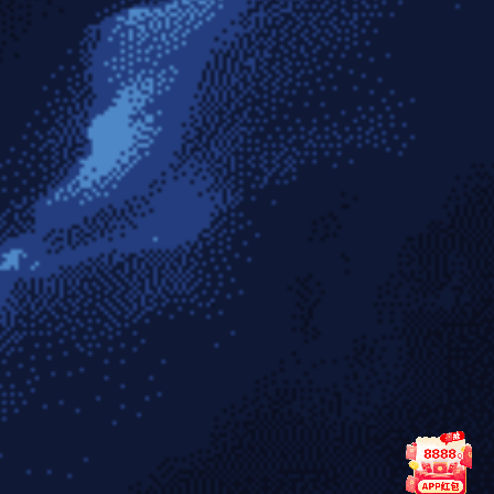
在战术执行上的完美配合。在教练组精心制
进攻还是防守上，都展现出了高度协调性。
从而掌控比赛节奏。
破解之道。比如说，中锋与小前锋之间频繁
则不断拉开空间，为内线创造机会。这种灵
防御强度，为最终获胜奠定基础。
力以赴投入到比赛中去。即便是在落后或遇
己能逆转局势。这种坚定信念，无疑也是促
，他们最终实现了晋级目标。