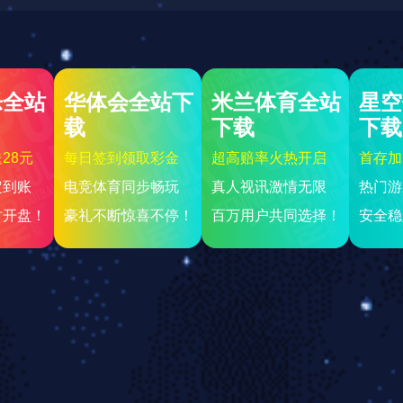
系、比赛过程中的关键时刻、球队整体表现以及
全面而深刻的视角，让我们更好地理解这场胜利
1、狄龙与亚历山大的关系
狄龙和亚历山大之间的关系并不仅仅是队友，更
初，两人就建立了良好的默契，彼此能够快速理
要，使得他们在关键时刻能够做出迅速而准确的
信任体现在他愿意在关键时刻把球交给他，而不
此外，狄龙对于亚历山大的赞赏也体现了他对于
袖能够引导整个团队朝着共同目标前进。亚历山
个人能力，更懂得如何调动队友们的积极性。因
的一种肯定。
最后，这种关系还延伸到场外，两人在训练中经
高个人及团队水平，这也是促成球队成功的重要