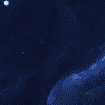
的重要性。
3、球队整体表现分析
除了个人表现外，此场比赛更突显的是整个球队
定战术下，全队上下都严格遵循计划，无论是在
这使得他们能够有效限制住对方核心球员发挥，
其次，各个位置球员发挥均衡，让敌方难以找到
换位，使得内线进攻更加多样化。而外线射手们
活多变战术，不仅增强了攻击力，同时也增强了
此外，全队精神状态也格外饱满，每名球员都全
到困难的时候，他们仍然保持积极态度，相信自
使他们取得佳绩的重要因素之一，通过团结一致
4、未来展望与期待