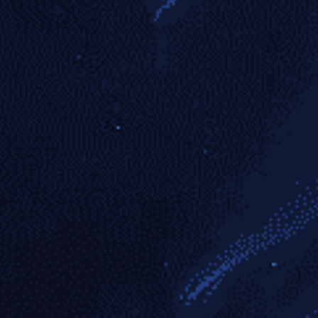
狄龙赛后向亚历山大致敬祝