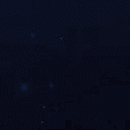
心路历程：专
姆巴佩谈法国队长角色感
英超解围
谢巴黎和
克领衔塞
2026-08-04
2026-06
联系我们
无锡市滨湖区太湖大道2168号