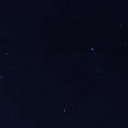
面对挑战，实现了一次又一次突破。而这场
更展示出整支球队潜力无限。
机会，通过不断努力追求卓越，在接下来的
他们在更高舞台上继续绽放光芒，为广大球
下一篇：
独行侠若走向摆烂阶段马绍尔交易