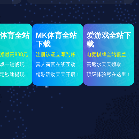
未来展望。每一个方面都将为读者呈现一个
背后的故事。
是一种相互尊重与信任的伙伴关系。在赛季
解对方的意图。这种默契在比赛中尤为重
反应。狄龙作为球队的一员，对亚历山大的
是独自承担压力。
领导力的认可。在体育竞技中，一个优秀领
大无疑是这样一位领袖，他不仅具备超凡的
此，狄龙向他的致敬，也是对这种领导风范
常交流，相互切磋技艺。他们共同努力，提
因素。在这种良好的互动下，他们不仅成为