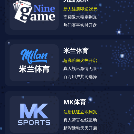
立即下载胜游体育APP
首页
/
体育资讯
/ 正文