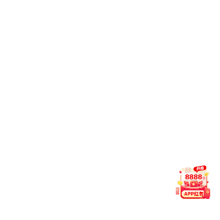
的球队也不在少数。这种市场环境意味着竞购他将不
会轻松。如果多支球队同时表达出对他的追逐意图，
那么最终达成交易将需要更加周密且具有战略性的安
排。
与此同时，各个竞争者之间可能展开激烈博弈。有些
球队或许希望通过获得马绍尔来增强自己在季后赛中
的实力，而另一些则可能看中他的成长潜力，希望以
此作为长期投资。在这种情况下，独行侠需要迅速做
出决策，以免错失良机。
此外，对于那些已经处于摆烂阶段或计划进行重建的
队伍而言，他们也可能试图利用这一机会，通过交换
现有资产来获得年轻天才。因此，保持灵活性并适时
调整策略，将成为独行侠管理层必须面对的重要任