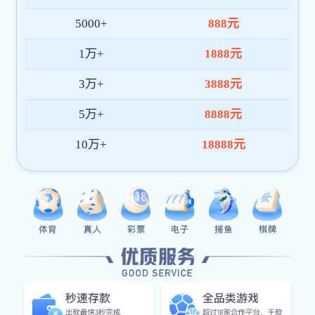
球队对马绍尔的兴趣，以及这可能对独行侠未来决策
产生的影响。最后，我们还会展望独行侠在摆烂阶段
可能采取的策略和调整，以便更好地应对未来挑战并
重建竞争力。
1、独行侠现状与摆烂迹象
近年来，达拉斯独行侠队一直是NBA中备受瞩目的球
队之一。不过，随着赛季进行，他们似乎正面临着严
峻的挑战。在过去的一段时间里，球队战绩出现了明
显下滑，这引发了广泛关注。如果这种趋势持续下
去，独行侠很有可能会选择进入摆烂阶段，以期通过
选秀来重塑球队阵容。
伤病问题是导致独行侠目前困境的重要因素之一。明
星球员卢卡·东契奇曾多次因伤缺席比赛，而其他角色