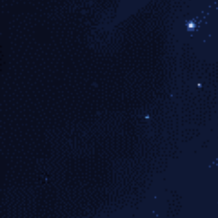
决赛巴黎全力以赴迎战阿森
纳确保健康阵容