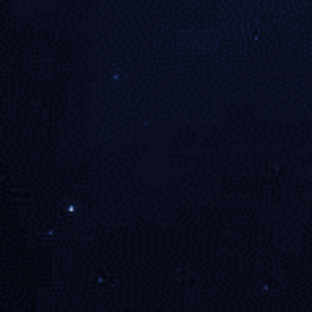
热门推荐
伊朗总统亲临国家队训练
英超解围榜揭
营承诺全
克领衔塞
2026-06-27
2026-06-17
推荐网站