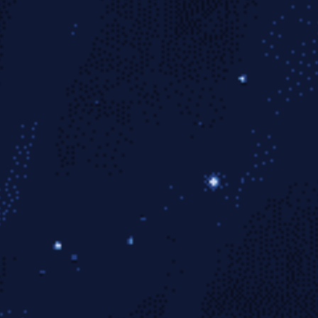
2、巴黎全力备战阿森纳
面对英超强敌阿森纳，巴黎圣日耳曼绝不能掉以
而系统的训练计划，包括技战术演练和心理辅导
之战。尤其是在技战术方面，针对阿森纳擅长控
性的训练，以提高防线的稳固性及中场控制力。
除了技战术层面的准备外，体能训练也是必不可
定胜负的重要因素。因此，在备战期间，教练团
化训练帮助他们达到最佳竞技状态。此外，还特
心理层面的准备同样不容忽视。在如此重要的比
绪，使其能够集中精力，全力以赴地投入比赛，
位球员都能发挥出自己的最佳水平，为最终胜利