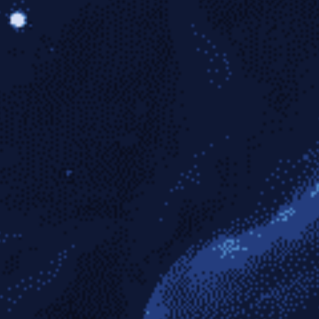
3、确保健康阵容的重要性
为了赢得欧冠决赛，拥有一套健康且高效运转的
赛程和国际赛事影响，不少队伍遭遇到了伤病困
运动科学管理。对于巴黎来说，他们必须采取有
处理。
首先，在日常训练中应注重运动量与强度控制，
案。例如，对于那些身处高强度跑动位置上的球
置上的选手，则可适当增加一些技术细节训练。
估，以便及时发现潜在问题并加以解决。
其次，在饮食管理方面，也要特别关注营养均衡
化合物摄入，有助于提升肌肉储存能量，从而增
疲劳的重要环节，因此要求每位球员都要做好自
4、士气与团队凝聚力提升