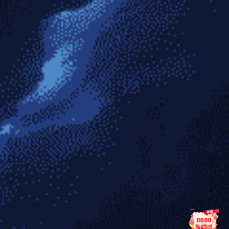
阵容至关重要。在本赛季中，由于频繁密集
扰，这让各大俱乐部纷纷加强了医疗保障与
效措施以减少伤病发生率，并及时进行康复
根据不同位置球员特质来设计个性化训练方
员，需要给予更多恢复时间；而对于其他位
此外，每位球员都需定期接受身体状况评
及补充策略。在高强度比赛之前，加强碳水
强耐力。而保持充足水分则是避免脱水导致
我监测与调节。