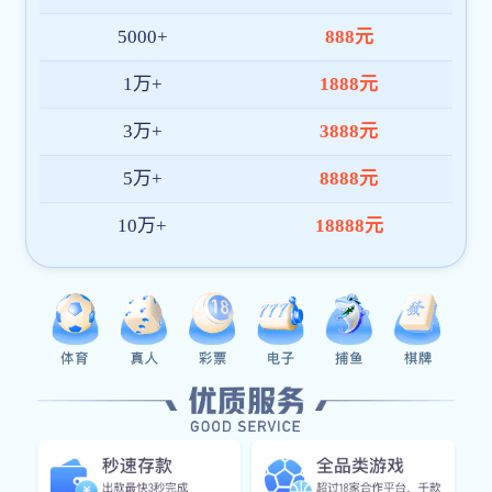
力上的差异以及未来展望等内容，以全面分析当前赛
季中这两位篮球巨星及其球队之间的动态。
1、大帝自信的赛季表现
乔尔·恩比德作为费城76人的核心球员，他本赛季依然
保持着令人瞩目的表现。他不仅在得分榜上占据领先
位置，在篮板和盖帽等数据上也体现出了统治力。大
帝对自己的表现充满自信，认为自己能够带领球队走
得更远，这种自信不仅仅源于个人数据，还来自于对
比赛理解和战术执行力的提升。
恩比德提到，过去几个赛季他经历了伤病困扰，但现
在他的身体状态相当良好，这使得他在场上的发挥更
加游刃有余。他表示：“我感觉自己可以打出职业生涯
最佳表现，我会继续努力，为团队贡献更多。”这种积