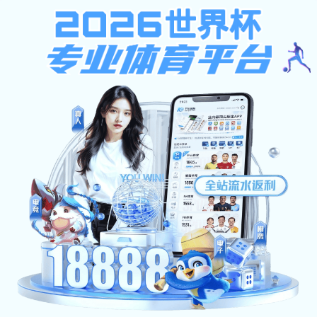
立即注册
胜游体育
官网 · 权威体
育数据平台
胜游体育 OFFICIAL WEBSITE
自2022年创立以来，
胜游体育
致力于为用户提供包括
NBA、英超、欧洲杯、LPL在内的热门赛事直播与数据
服务，广受用户信赖。
立即下载胜游体育APP