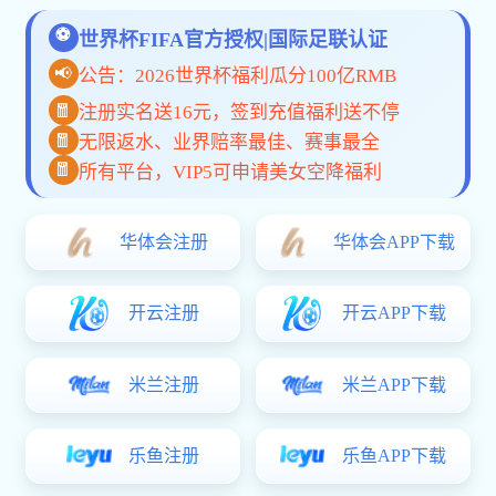
首页
/
体育资讯
/ 正文