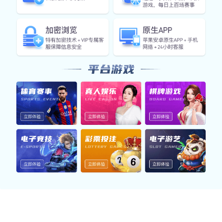
到突破口。这样的表现无疑为他赢得了更多关注，也
让独行侠希望能够依靠他的发挥走得更远。
总之，弗拉格在本场比赛中的表现可谓是全能型选
手，不仅体现在数据上，更体现在他的影响力及对游
戏节奏的掌控上。他用实际行动证明了自己的价值，
并为独行侠注入了新的活力。
2、浓眉与马尔卡宁的重要作用
浓眉作为爵士队的重要核心，他在本场比赛中展现出
了强大的统治力。不论是内线进攻还是篮板争夺，他
都表现得相当积极。浓眉凭借其身体素质和技术特
点，多次造成对方犯规，为团队获得罚球机会。此
外，他还通过合理的位置选择，在防守端给对方施加
压力，有效地限制了独行侠的重要得分手。