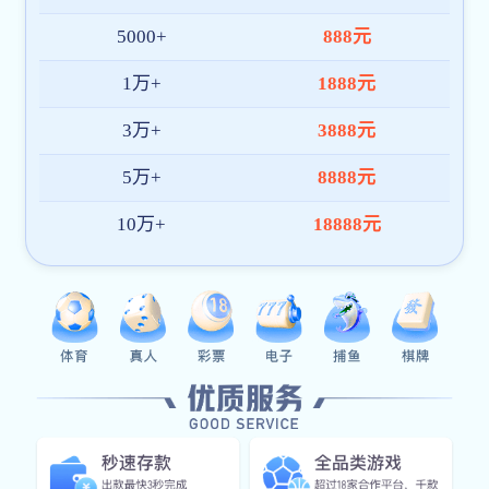
马尔卡宁的重要作用、双方战术变化以及未来展望
等，以全面理解这场比赛带来的启示。
1、弗拉格的突出表现
在本场比赛中，弗拉格以其惊人的得分能力成为独行
侠的一大亮点。他在进攻端展现出的灵活性和精准
度，使得对手防不胜防。尤其是在关键时刻，他频频
命中三分球，为球队赢得宝贵时间和士气。在比赛进
行到下半场时，弗拉格的状态依然保持火热，这也让
他成为独行侠扳平比分的重要推手。
除了得分外，弗拉格在组织进攻方面也发挥了重要角
色。他不仅自己得分，还通过出色的传球帮助队友创
造机会，确保球队能够维持一定的竞争力。他与其他
球员之间形成默契配合，使得独行侠在进攻端不断找