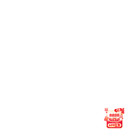
术思路。独行侠采取了一种快速进攻结合稳固防守的
方法，他们试图通过快速转换来撕裂爵士防线。然
而，由于爵士对于这一策略进行了有效应对，使他们
能够及时回收阵型并限制对方快速进攻效率，从而逼
迫独行侠改变打法。
另一边厢，爵士则运用了更加灵活多变的战术，通过
不断调整防守位置和轮换，让独行侠难以找到最佳出
手机会。同时，他们也善于利用自己的身高优势，在
篮下形成压制，通过二次进攻得到更多额外分数。这
种灵活多变且有针对性的战术安排，让爵士始终掌握
着主动权。
综合来看，两队主教练都根据自身阵容特点制定了针
对性很强的战术方案，而这种战略上的较量也使得整