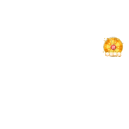
与此同时，马尔卡宁同样是爵士取胜过程中的关键人
物。他不仅负责外线投射，还能利用身高优势参与到
内线战斗中。在几次快攻中，马尔卡宁适时切入篮
下，与队友形成默契配合，为球队贡献了不少关键分
数。他稳定而高效的表现，对提升球队整体实力起到
了积极作用。
两位核心球员共同发力，让爵士在面对强敌时依旧保
持竞争力。他们不仅是个人能力突出的明星选手，同
时也是团队战术实施的重要执行者。正因如此，他们
对本场比赛胜利至关重要。
3、双方战术变化分析
从整场比赛来看，两支球队均展示出了不同风格和战