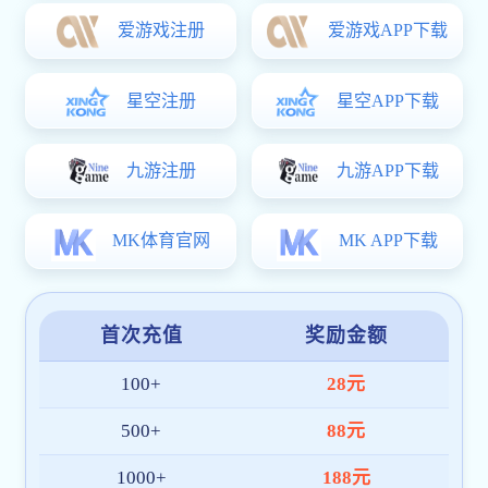
2026-05-27 00:21
63 次阅读
独行侠半场小负爵士弗拉格表现出色浓眉
马尔卡宁各有贡献
在一场备受瞩目的NBA比赛中，独行侠与爵士的对决
吸引了众多球迷的关注。尽管独行侠在上半场小负于
爵士，但弗拉格的出色表现让人印象深刻。而浓眉和
马尔卡宁则各自为球队的胜利做出了重要贡献。这场
比赛不仅展示了球员们的个人能力，也反映了团队之
间的配合与策略。接下来，我们将从四个方面详细剖
析这场精彩的较量，包括弗拉格的突出表现、浓眉和