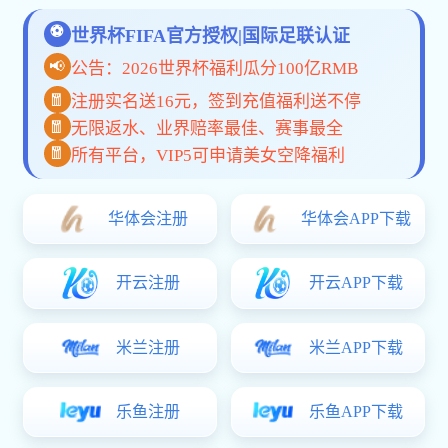
首页
/
体育资讯
/ 正文